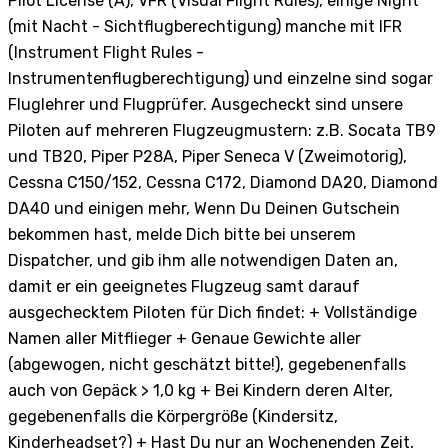
Pilot License (A), VFR (Visual Flight Rules), einige Night
(mit Nacht - Sichtflugberechtigung) manche mit IFR
(Instrument Flight Rules -
Instrumentenflugberechtigung) und einzelne sind sogar
Fluglehrer und Flugprüfer. Ausgecheckt sind unsere
Piloten auf mehreren Flugzeugmustern: z.B. Socata TB9
und TB20, Piper P28A, Piper Seneca V (Zweimotorig),
Cessna C150/152, Cessna C172, Diamond DA20, Diamond
DA40 und einigen mehr, Wenn Du Deinen Gutschein
bekommen hast, melde Dich bitte bei unserem
Dispatcher, und gib ihm alle notwendigen Daten an,
damit er ein geeignetes Flugzeug samt darauf
ausgechecktem Piloten für Dich findet: + Vollständige
Namen aller Mitflieger + Genaue Gewichte aller
(abgewogen, nicht geschätzt bitte!), gegebenenfalls
auch von Gepäck > 1,0 kg + Bei Kindern deren Alter,
gegebenenfalls die Körpergröße (Kindersitz,
Kinderheadset?) + Hast Du nur an Wochenenden Zeit,