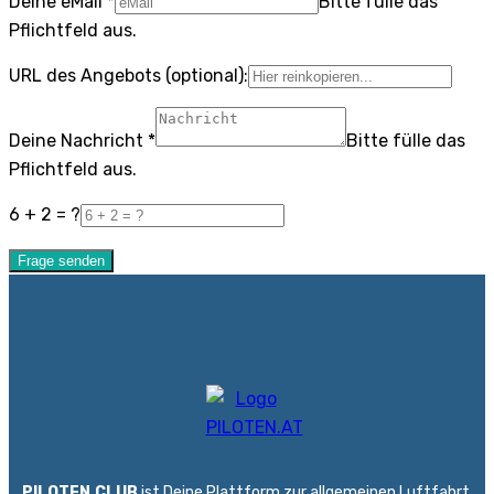
Deine eMail
*
Bitte fülle das
Pflichtfeld aus.
URL des Angebots (optional):
Deine Nachricht
*
Bitte fülle das
Pflichtfeld aus.
6 + 2 = ?
Frage senden
PILOTEN.CLUB
ist Deine Plattform zur allgemeinen Luftfahrt.