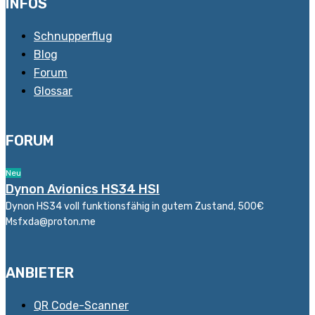
INFOS
Schnupperflug
Blog
Forum
Glossar
FORUM
Neu
Dynon Avionics HS34 HSI
Dynon HS34 voll funktionsfähig in gutem Zustand, 500€
Msfxda@proton.me
ANBIETER
QR Code-Scanner