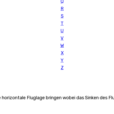
Q
R
S
T
U
V
W
X
Y
Z
e horizontale Fluglage bringen wobei das Sinken des F