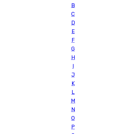
B
C
D
E
F
G
H
I
J
K
L
M
N
O
P