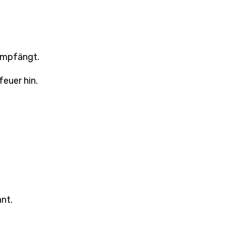
empfängt.
euer hin.
nt.