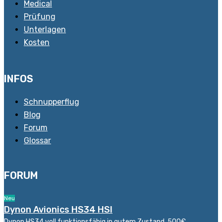
Medical
Prüfung
Unterlagen
Kosten
INFOS
Schnupperflug
Blog
Forum
Glossar
FORUM
Neu
Dynon Avionics HS34 HSI
Dynon HS34 voll funktionsfähig in gutem Zustand, 500€