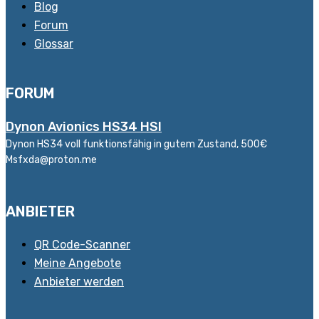
Blog
Forum
Glossar
FORUM
Dynon Avionics HS34 HSI
Dynon HS34 voll funktionsfähig in gutem Zustand, 500€
Msfxda@proton.me
ANBIETER
QR Code-Scanner
Meine Angebote
Anbieter werden