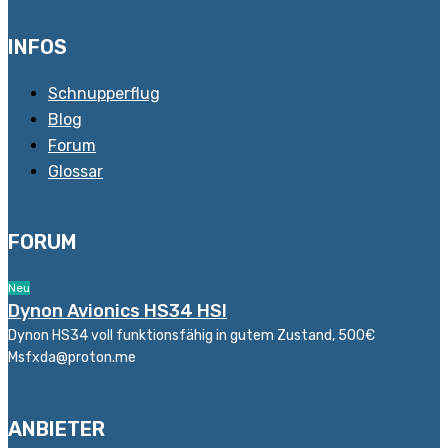
INFOS
Schnupperflug
Blog
Forum
Glossar
FORUM
Neu
Dynon Avionics HS34 HSI
Dynon HS34 voll funktionsfähig in gutem Zustand, 500€
Msfxda@proton.me
ANBIETER