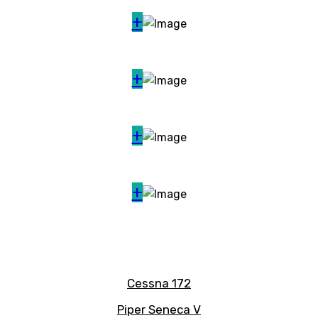
+
+
+
+
Cessna 172
Piper Seneca V