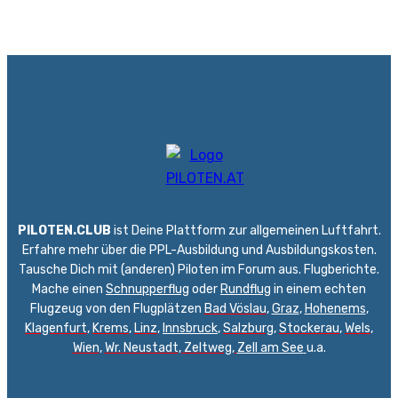
PILOTEN.CLUB
ist Deine Plattform zur allgemeinen Luftfahrt.
Erfahre mehr über die PPL-Ausbildung und Ausbildungskosten.
Tausche Dich mit (anderen) Piloten im Forum aus. Flugberichte.
Mache einen
Schnupperflug
oder
Rundflug
in einem echten
Flugzeug von den Flugplätzen
Bad Vöslau
,
Graz
,
Hohenems
,
Klagenfurt
,
Krems
,
Linz
,
Innsbruck
,
Salzburg
,
Stockerau
,
Wels
,
Wien
,
Wr. Neustadt
,
Zeltweg,
Zell am See
u.a.