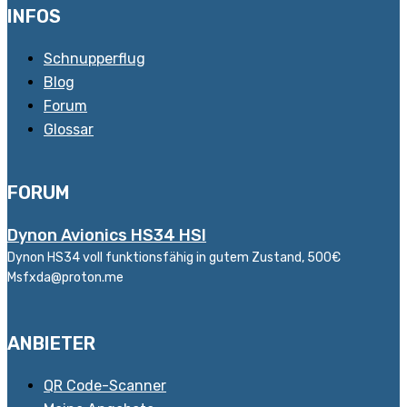
INFOS
Schnupperflug
Blog
Forum
Glossar
FORUM
Dynon Avionics HS34 HSI
Dynon HS34 voll funktionsfähig in gutem Zustand, 500€
Msfxda@proton.me
ANBIETER
QR Code-Scanner