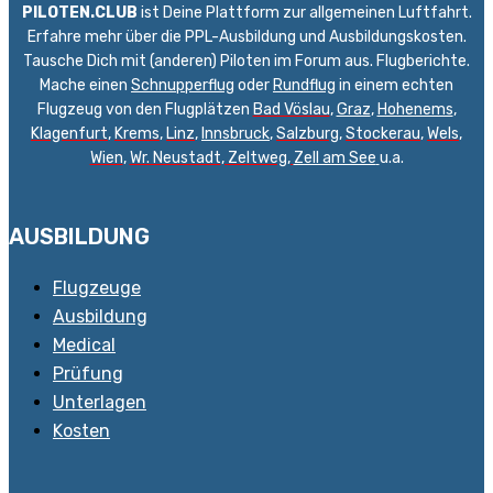
PILOTEN.CLUB
ist Deine Plattform zur allgemeinen Luftfahrt.
Erfahre mehr über die PPL-Ausbildung und Ausbildungskosten.
Tausche Dich mit (anderen) Piloten im Forum aus. Flugberichte.
Mache einen
Schnupperflug
oder
Rundflug
in einem echten
Flugzeug von den Flugplätzen
Bad Vöslau
,
Graz
,
Hohenems
,
Klagenfurt
,
Krems
,
Linz
,
Innsbruck
,
Salzburg
,
Stockerau
,
Wels
,
Wien
,
Wr. Neustadt
,
Zeltweg,
Zell am See
u.a.
AUSBILDUNG
Flugzeuge
Ausbildung
Medical
Prüfung
Unterlagen
Kosten