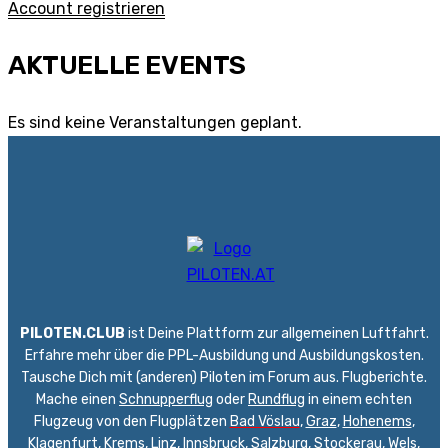
Account registrieren
AKTUELLE EVENTS
Es sind keine Veranstaltungen geplant.
PILOTEN.CLUB
ist Deine Plattform zur allgemeinen Luftfahrt.
Erfahre mehr über die PPL-Ausbildung und Ausbildungskosten.
Tausche Dich mit (anderen) Piloten im Forum aus. Flugberichte.
Mache einen
Schnupperflug
oder
Rundflug
in einem echten
Flugzeug von den Flugplätzen
Bad Vöslau
,
Graz
,
Hohenems
,
Klagenfurt
,
Krems
,
Linz
,
Innsbruck
,
Salzburg
,
Stockerau
,
Wels
,