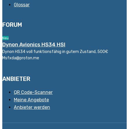
Glossar
FORUM
Neu
Dynon Avionics HS34 HSI
Dynon HS34 voll funktionsfähig in gutem Zustand, 500€
Msfxda@proton.me
ANBIETER
QR Code-Scanner
Meine Angebote
Anbieter werden