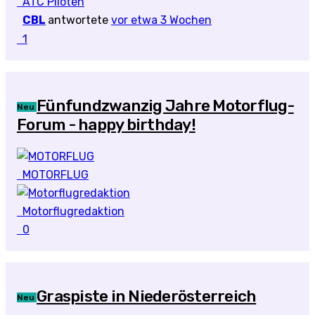
ATC Piloten
CBL
antwortete
vor etwa 3 Wochen
1
Fünfundzwanzig Jahre Motorflug-
Neu
Forum - happy birthday!
MOTORFLUG
Motorflugredaktion
0
Graspiste in Niederösterreich
Neu