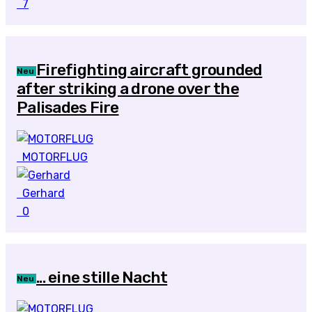
7
Firefighting aircraft grounded
Neu
after striking a drone over the
Palisades Fire
MOTORFLUG
Gerhard
0
... eine stille Nacht
Neu