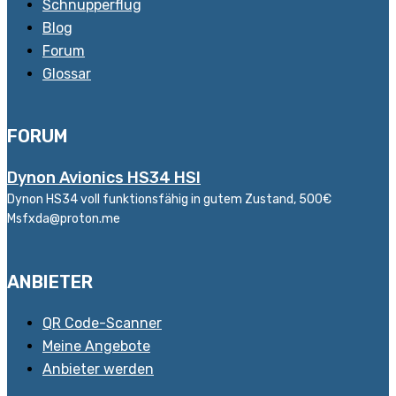
Schnupperflug
Blog
Forum
Glossar
FORUM
Dynon Avionics HS34 HSI
Dynon HS34 voll funktionsfähig in gutem Zustand, 500€
Msfxda@proton.me
ANBIETER
QR Code-Scanner
Meine Angebote
Anbieter werden