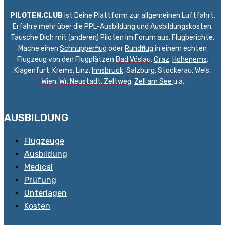
PILOTEN.CLUB
ist Deine Plattform zur allgemeinen Luftfahrt.
Erfahre mehr über die PPL-Ausbildung und Ausbildungskosten.
Tausche Dich mit (anderen) Piloten im Forum aus. Flugberichte.
Mache einen
Schnupperflug
oder
Rundflug
in einem echten
Flugzeug von den Flugplätzen
Bad Vöslau
,
Graz
,
Hohenems
,
Klagenfurt
,
Krems
,
Linz
,
Innsbruck
,
Salzburg
,
Stockerau
,
Wels
,
Wien
,
Wr. Neustadt
,
Zeltweg,
Zell am See
u.a.
AUSBILDUNG
Flugzeuge
Ausbildung
Medical
Prüfung
Unterlagen
Kosten