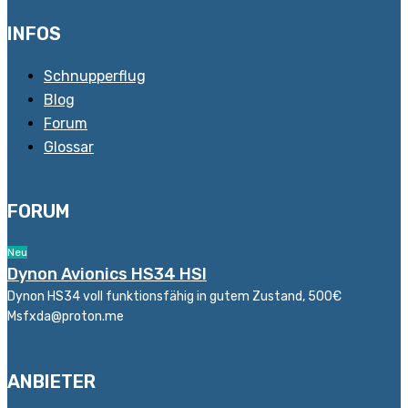
INFOS
Schnupperflug
Blog
Forum
Glossar
FORUM
Neu
Dynon Avionics HS34 HSI
Dynon HS34 voll funktionsfähig in gutem Zustand, 500€
Msfxda@proton.me
ANBIETER