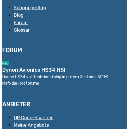
Schnupperflug
Blog
Forum
Glossar
FORUM
Neu
Dynon Avionics HS34 HSI
Dynon HS34 voll funktionsfähig in gutem Zustand, 500€
Msfxda@proton.me
ANBIETER
QR Code-Scanner
Meine Angebote