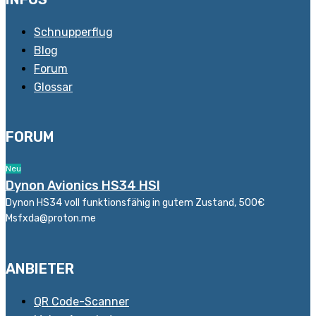
Schnupperflug
Blog
Forum
Glossar
FORUM
Neu
Dynon Avionics HS34 HSI
Dynon HS34 voll funktionsfähig in gutem Zustand, 500€
Msfxda@proton.me
ANBIETER
QR Code-Scanner