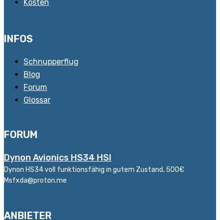
Kosten
INFOS
Schnupperflug
Blog
Forum
Glossar
FORUM
Dynon Avionics HS34 HSI
Dynon HS34 voll funktionsfähig in gutem Zustand, 500€
Msfxda@proton.me
ANBIETER