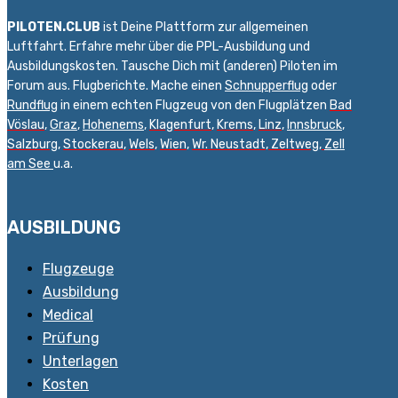
PILOTEN.CLUB
ist Deine Plattform zur allgemeinen
Luftfahrt. Erfahre mehr über die PPL-Ausbildung und
Ausbildungskosten. Tausche Dich mit (anderen) Piloten im
Forum aus. Flugberichte. Mache einen
Schnupperflug
oder
Rundflug
in einem echten Flugzeug von den Flugplätzen
Bad
Vöslau
,
Graz
,
Hohenems
,
Klagenfurt
,
Krems
,
Linz
,
Innsbruck
,
Salzburg
,
Stockerau
,
Wels
,
Wien
,
Wr. Neustadt
,
Zeltweg,
Zell
am See
u.a.
AUSBILDUNG
Flugzeuge
Ausbildung
Medical
Prüfung
Unterlagen
Kosten