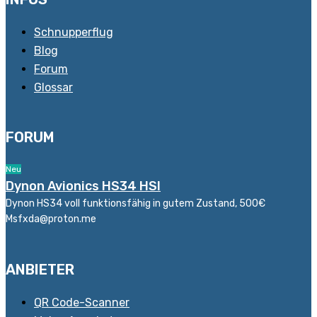
Schnupperflug
Blog
Forum
Glossar
FORUM
Neu
Dynon Avionics HS34 HSI
Dynon HS34 voll funktionsfähig in gutem Zustand, 500€
Msfxda@proton.me
ANBIETER
QR Code-Scanner