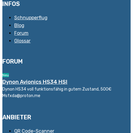
INFOS
Schnupperflug
Blog
Forum
Glossar
FORUM
Neu
Dynon Avionics HS34 HSI
Dynon HS34 voll funktionsfähig in gutem Zustand, 500€
Msfxda@proton.me
ANBIETER
QR Code-Scanner