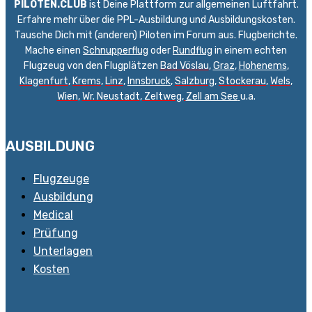
PILOTEN.CLUB
ist Deine Plattform zur allgemeinen Luftfahrt.
Erfahre mehr über die PPL-Ausbildung und Ausbildungskosten.
Tausche Dich mit (anderen) Piloten im Forum aus. Flugberichte.
Mache einen
Schnupperflug
oder
Rundflug
in einem echten
Flugzeug von den Flugplätzen
Bad Vöslau
,
Graz
,
Hohenems
,
Klagenfurt
,
Krems
,
Linz
,
Innsbruck
,
Salzburg
,
Stockerau
,
Wels
,
Wien
,
Wr. Neustadt
,
Zeltweg,
Zell am See
u.a.
AUSBILDUNG
Flugzeuge
Ausbildung
Medical
Prüfung
Unterlagen
Kosten