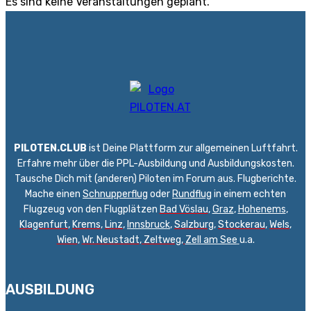
Es sind keine Veranstaltungen geplant.
PILOTEN.CLUB
ist Deine Plattform zur allgemeinen Luftfahrt.
Erfahre mehr über die PPL-Ausbildung und Ausbildungskosten.
Tausche Dich mit (anderen) Piloten im Forum aus. Flugberichte.
Mache einen
Schnupperflug
oder
Rundflug
in einem echten
Flugzeug von den Flugplätzen
Bad Vöslau
,
Graz
,
Hohenems
,
Klagenfurt
,
Krems
,
Linz
,
Innsbruck
,
Salzburg
,
Stockerau
,
Wels
,
Wien
,
Wr. Neustadt
,
Zeltweg,
Zell am See
u.a.
AUSBILDUNG