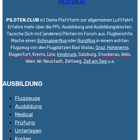
PILOTEN.CLUB
ist Deine Plattform zur allgemeinen Luftfahrt.
Erfahre mehr über die PPL-Ausbildung und Ausbildungskosten.
Tausche Dich mit (anderen) Piloten im Forum aus. Flugberichte.
Mache einen
Schnupperflug
oder
Rundflug
in einem echten
Flugzeug von den Flugplätzen
Bad Vöslau
,
Graz
,
Hohenems
,
Klagenfurt
,
Krems
,
Linz
,
Innsbruck
,
Salzburg
,
Stockerau
,
Wels
,
Wien
,
Wr. Neustadt
,
Zeltweg,
Zell am See
u.a.
AUSBILDUNG
Flugzeuge
Ausbildung
Medical
Prüfung
Unterlagen
Kosten