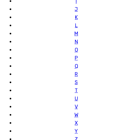
I
J
K
L
M
N
O
P
Q
R
S
T
U
V
W
X
Y
Z