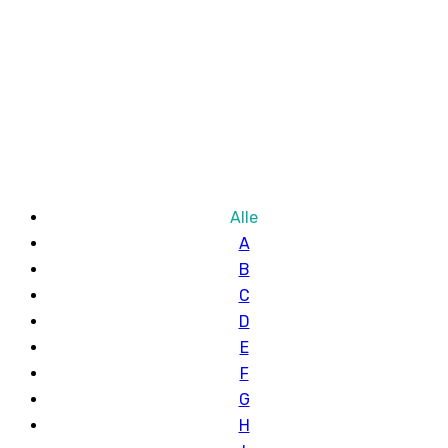
Alle
A
B
C
D
E
F
G
H