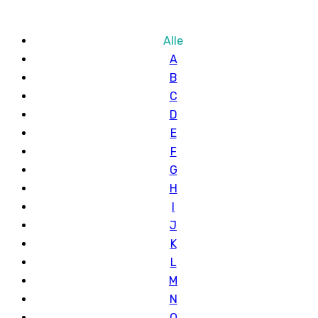
Alle
A
B
C
D
E
F
G
H
I
J
K
L
M
N
O