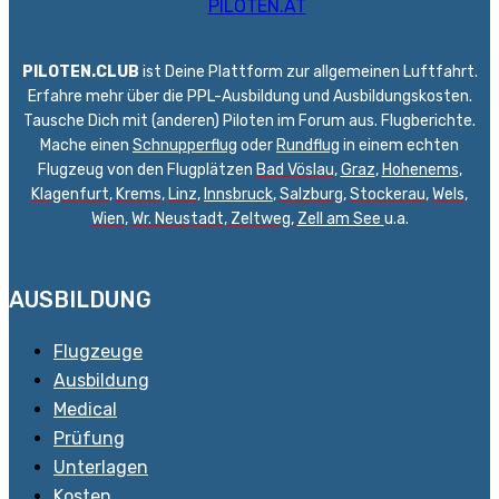
PILOTEN.CLUB
ist Deine Plattform zur allgemeinen Luftfahrt.
Erfahre mehr über die PPL-Ausbildung und Ausbildungskosten.
Tausche Dich mit (anderen) Piloten im Forum aus. Flugberichte.
Mache einen
Schnupperflug
oder
Rundflug
in einem echten
Flugzeug von den Flugplätzen
Bad Vöslau
,
Graz
,
Hohenems
,
Klagenfurt
,
Krems
,
Linz
,
Innsbruck
,
Salzburg
,
Stockerau
,
Wels
,
Wien
,
Wr. Neustadt
,
Zeltweg,
Zell am See
u.a.
AUSBILDUNG
Flugzeuge
Ausbildung
Medical
Prüfung
Unterlagen
Kosten