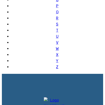
P
Q
R
S
T
U
V
W
X
Y
Z