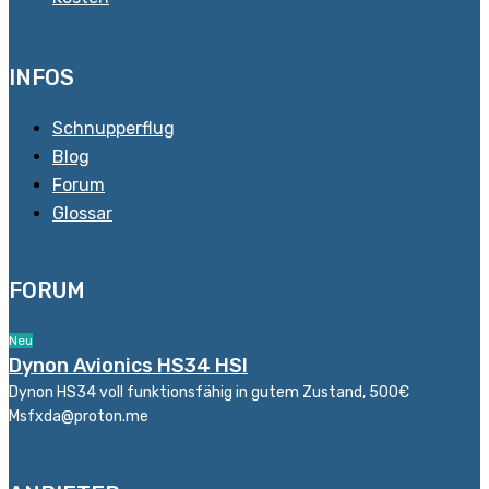
INFOS
Schnupperflug
Blog
Forum
Glossar
FORUM
Neu
Dynon Avionics HS34 HSI
Dynon HS34 voll funktionsfähig in gutem Zustand, 500€
Msfxda@proton.me