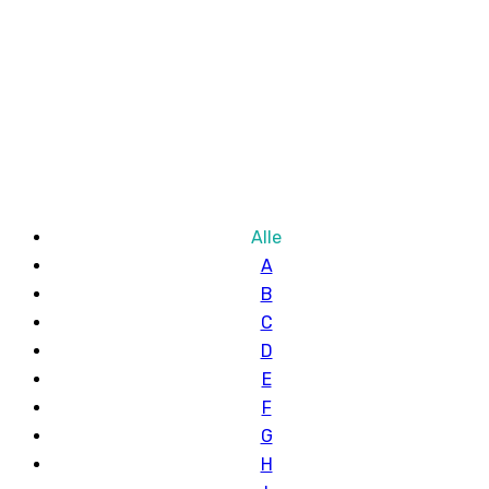
Alle
A
B
C
D
E
F
G
H