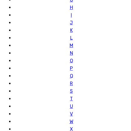
H
I
J
K
L
M
N
O
P
Q
R
S
T
U
V
W
X