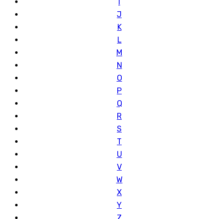
I
J
K
L
M
N
O
P
Q
R
S
T
U
V
W
X
Y
Z