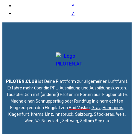
Y
Z
PILOTEN.CLUB
ist Deine Plattform zur allgemeinen Luftfahrt.
Erfahre mehr über die PPL-Ausbildung und Ausbildungskosten.
Tausche Dich mit (anderen) Piloten im Forum aus. Flugberichte.
Mache einen
Schnupperflug
oder
Rundflug
in einem echten
Flugzeug von den Flugplätzen
Bad Vöslau
,
Graz
,
Hohenems
,
Klagenfurt
,
Krems
,
Linz
,
Innsbruck
,
Salzburg
,
Stockerau
,
Wels
,
Wien
,
Wr. Neustadt
,
Zeltweg,
Zell am See
u.a.