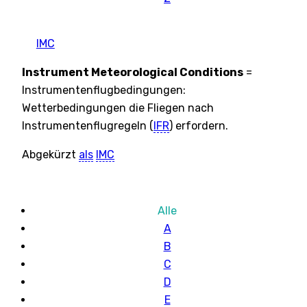
IMC
Instrument Meteorological Conditions
=
Instrumentenflugbedingungen:
Wetterbedingungen die Fliegen nach
Instrumentenflugregeln (
IFR
) erfordern.
Abgekürzt
als
IMC
Alle
A
B
C
D
E