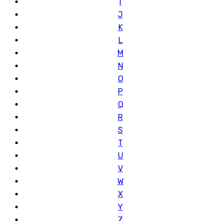
I
J
K
L
M
N
O
P
Q
R
S
T
U
V
W
X
Y
Z