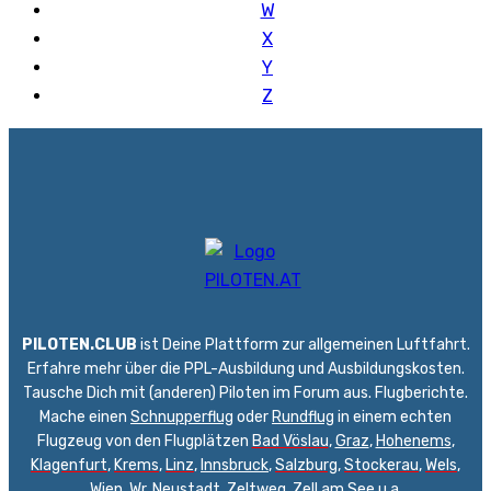
W
X
Y
Z
PILOTEN.CLUB
ist Deine Plattform zur allgemeinen Luftfahrt.
Erfahre mehr über die PPL-Ausbildung und Ausbildungskosten.
Tausche Dich mit (anderen) Piloten im Forum aus. Flugberichte.
Mache einen
Schnupperflug
oder
Rundflug
in einem echten
Flugzeug von den Flugplätzen
Bad Vöslau
,
Graz
,
Hohenems
,
Klagenfurt
,
Krems
,
Linz
,
Innsbruck
,
Salzburg
,
Stockerau
,
Wels
,
Wien
,
Wr. Neustadt
,
Zeltweg,
Zell am See
u.a.