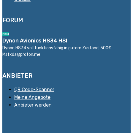
FORUM
Neu
Dynon Avionics HS34 HSI
Dynon HS34 voll funktionsfähig in gutem Zustand, 500€
Msfxda@proton.me
ANBIETER
QR Code-Scanner
Meine Angebote
Anbieter werden