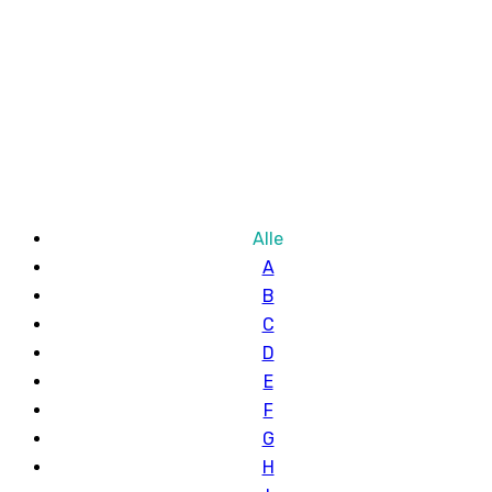
Alle
A
B
C
D
E
F
G
H