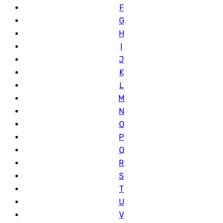
F
G
H
I
J
K
L
M
N
O
P
Q
R
S
T
U
V