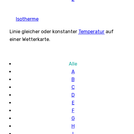
Isotherme
Linie gleicher oder konstanter
Temperatur
auf
einer Wetterkarte.
Alle
A
B
C
D
E
F
G
H
I