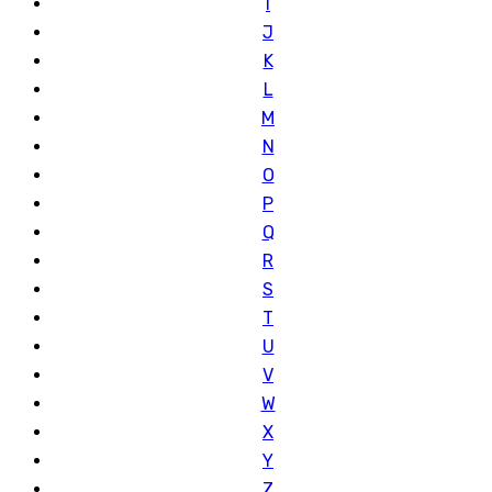
I
J
K
L
M
N
O
P
Q
R
S
T
U
V
W
X
Y
Z