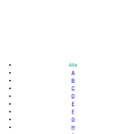
Alle
A
B
C
D
E
F
G
H