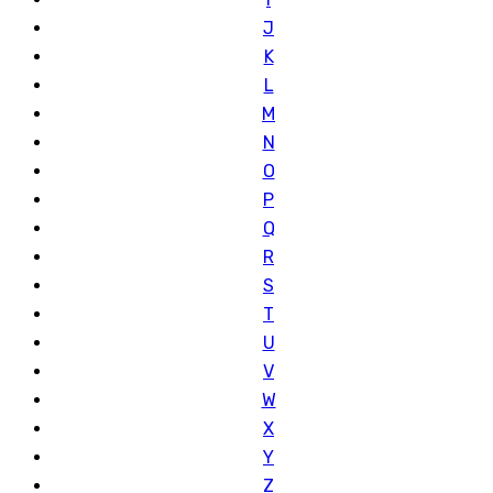
J
K
L
M
N
O
P
Q
R
S
T
U
V
W
X
Y
Z