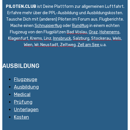
PILOTEN.CLUB
ist Deine Plattform zur allgemeinen Luftfahrt.
Erfahre mehr über die PPL-Ausbildung und Ausbildungskosten.
Tausche Dich mit (anderen) Piloten im Forum aus. Flugberichte.
Mache einen
Schnupperflug
oder
Rundflug
in einem echten
Flugzeug von den Flugplätzen
Bad Vöslau
,
Graz
,
Hohenems
,
Klagenfurt
,
Krems
,
Linz
,
Innsbruck
,
Salzburg
,
Stockerau
,
Wels
,
Wien
,
Wr. Neustadt
,
Zeltweg,
Zell am See
u.a.
AUSBILDUNG
Flugzeuge
Ausbildung
Medical
Prüfung
Unterlagen
Kosten