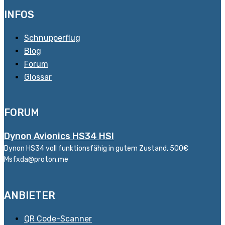
INFOS
Schnupperflug
Blog
Forum
Glossar
FORUM
Dynon Avionics HS34 HSI
Dynon HS34 voll funktionsfähig in gutem Zustand, 500€
Msfxda@proton.me
ANBIETER
QR Code-Scanner