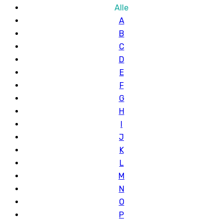
Alle
A
B
C
D
E
F
G
H
I
J
K
L
M
N
O
P