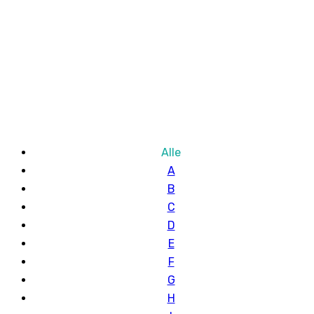
Alle
A
B
C
D
E
F
G
H