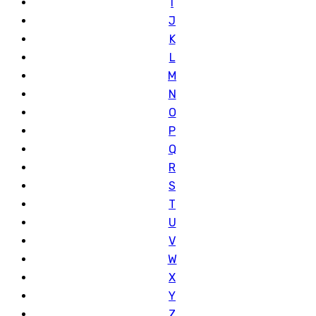
I
J
K
L
M
N
O
P
Q
R
S
T
U
V
W
X
Y
Z