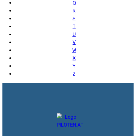
Q
R
S
T
U
V
W
X
Y
Z