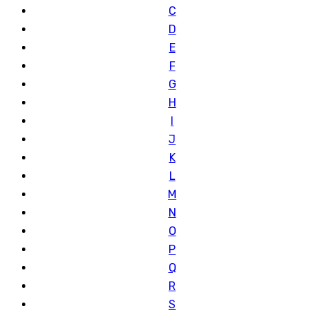
C
D
E
F
G
H
I
J
K
L
M
N
O
P
Q
R
S