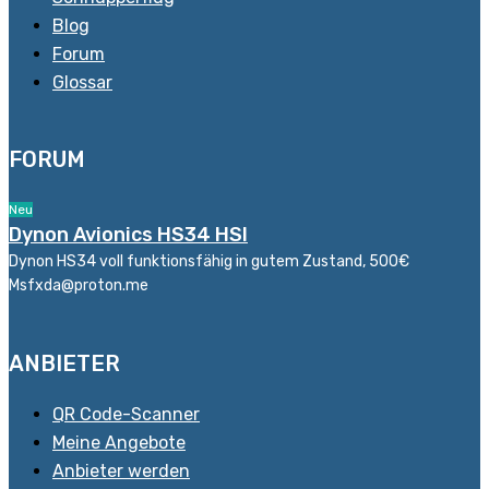
Blog
Forum
Glossar
FORUM
Neu
Dynon Avionics HS34 HSI
Dynon HS34 voll funktionsfähig in gutem Zustand, 500€
Msfxda@proton.me
ANBIETER
QR Code-Scanner
Meine Angebote
Anbieter werden