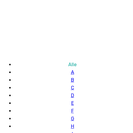
Alle
A
B
C
D
E
F
G
H