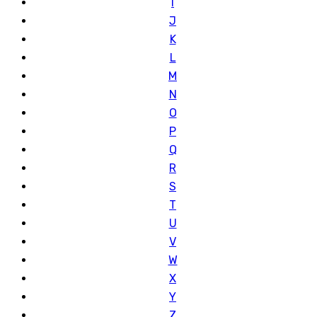
I
J
K
L
M
N
O
P
Q
R
S
T
U
V
W
X
Y
Z