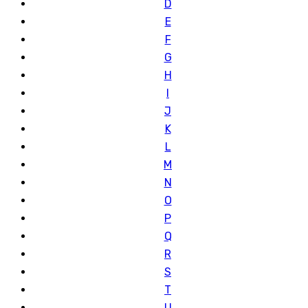
D
E
F
G
H
I
J
K
L
M
N
O
P
Q
R
S
T
U