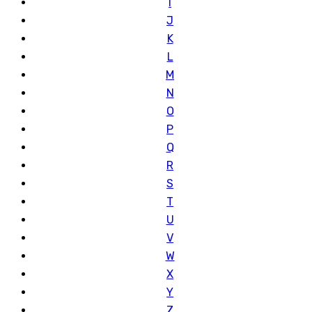
I
J
K
L
M
N
O
P
Q
R
S
T
U
V
W
X
Y
Z