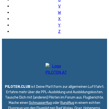
V
W
X
Y
Z
PILOTEN.CLUB
ist Deine Plattform zur allgemeinen Luftfahrt.
Erfahre mehr über die PPL-Ausbildung und Ausbildungskosten.
Tausche Dich mit (anderen) Piloten im Forum aus. Flugberichte.
Mache einen
Schnupperflug
oder
Rundflug
in einem echten
Flugzeug von den Flugplätzen
Bad Vöslau
,
Graz
,
Hohenems
,