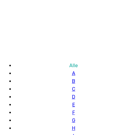
Alle
A
B
C
D
E
F
G
H