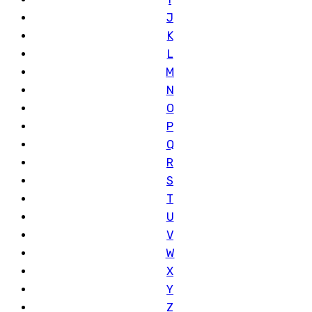
J
K
L
M
N
O
P
Q
R
S
T
U
V
W
X
Y
Z