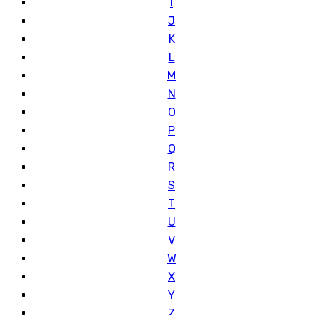
I
J
K
L
M
N
O
P
Q
R
S
T
U
V
W
X
Y
Z