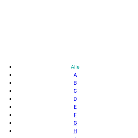
Alle
A
B
C
D
E
F
G
H